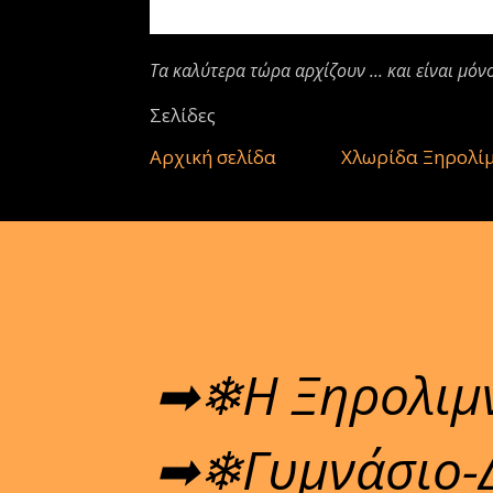
Τα καλύτερα τώρα αρχίζουν ... και είναι μόν
Σελίδες
Αρχική σελίδα
Χλωρίδα Ξηρολί
➡❄Η Ξηρολιμνη
➡❄Γυμνάσιο-Δ