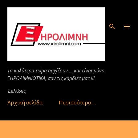
Μετάβαση στο κύριο περιεχόμενο
Τα καλύτερα τώρα αρχίζουν ... και είναι μόνο
ΞΗΡΟΛΙΜΝΙΩΤΙΚΑ, σαν τις καρδιές μας !!!
Σελίδες
Αρχική σελίδα
Περισσότερα…