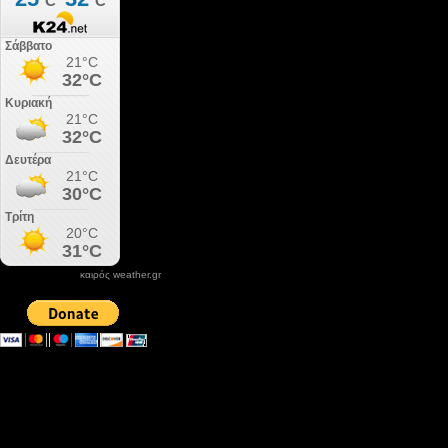
καιρός weather.gr
DONATE XIROLIMNI.COM
email ΕΠΙΚΟΙΝΩΝΙΑΣ - contact email
xirolimni2@yahoo.gr
Αρχείο