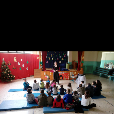
(ΟΑΠΝ Δήμου Κοζάνης-Χριστούγεννα 2018)
➡Ο Πρόεδρος της Κοινότητας
Ξηρολιμνης
Κυριαζιδης Φιλιππος
σε ρόλο Άγιου Βασιλη🎅 μοίρασε δεκάδες δώρα στα παιδιά!!
ℹΕυχαριστω την Διευθύντρια του Δημοτικού σχολείου
Νατάσσα
Βρετακκου
για την παραχώρηση της αίθουσας και τον
Νίκο
Μαλινη(Herbs&Oils)
για την χορηγία του μπουφέ(σνακ,χυμοί)