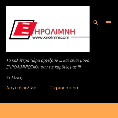
Μετάβαση στο κύριο περιεχόμενο
Τα καλύτερα τώρα αρχίζουν ... και είναι μόνο
ΞΗΡΟΛΙΜΝΙΩΤΙΚΑ, σαν τις καρδιές μας !!!
Σελίδες
Αρχική σελίδα
Περισσότερα…