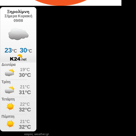
καιρός weather.gr