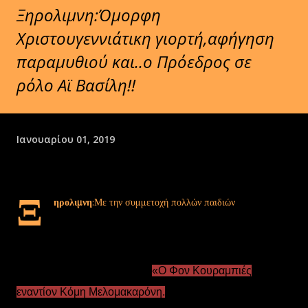
Ξηρολιμνη:Όμορφη
Χριστουγεννιάτικη γιορτή,αφήγηση
παραμυθιού και..ο Πρόεδρος σε
ρόλο Αϊ Βασίλη!!
Ιανουαρίου 01, 2019
Ξ
ηρολιμνη
:Με την συμμετοχή πολλών παιδιών
πραγματοποιήθηκε την
Κυριακή 30 Δεκεμβρίου
η
Χριστουγεννιάτικη γιορτή που..τα είχε όλα!!
➡Αφήγηση παιδικού παραμυθιού
«Ο Φον Κουραμπιές
εναντίον Κόμη Μελομακαρόνη.
απο την
Αναστασία Τοπαλη