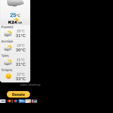
καιρός weather.gr
DONATE XIROLIMNI.COM
email ΕΠΙΚΟΙΝΩΝΙΑΣ - contact email
xirolimni2@yahoo.gr