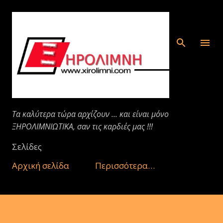
Μετάβαση στο κύριο περιεχόμενο
Τα καλύτερα τώρα αρχίζουν ... και είναι μόνο
ΞΗΡΟΛΙΜΝΙΩΤΙΚΑ, σαν τις καρδιές μας !!!
Σελίδες
Αρχική σελίδα
Περισσότερα…