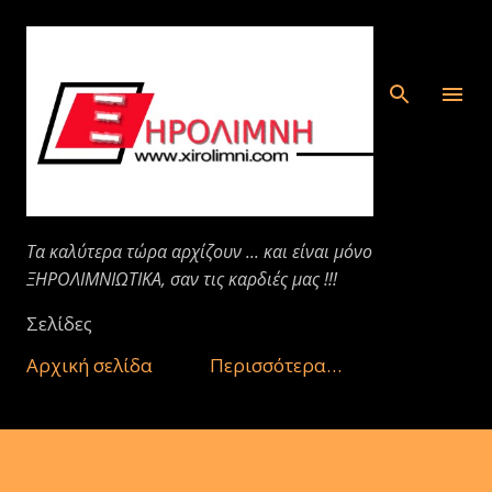
Μετάβαση στο κύριο περιεχόμενο
Τα καλύτερα τώρα αρχίζουν ... και είναι μόνο
ΞΗΡΟΛΙΜΝΙΩΤΙΚΑ, σαν τις καρδιές μας !!!
Σελίδες
Αρχική σελίδα
Περισσότερα…