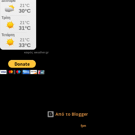
καιρός weather.gr
DONATE XIROLIMNI.COM
email ΕΠΙΚΟΙΝΩΝΙΑΣ - contact email
xirolimni2@yahoo.gr
Αρχείο
Από το Blogger
Εικόνες θέματος από
fpm