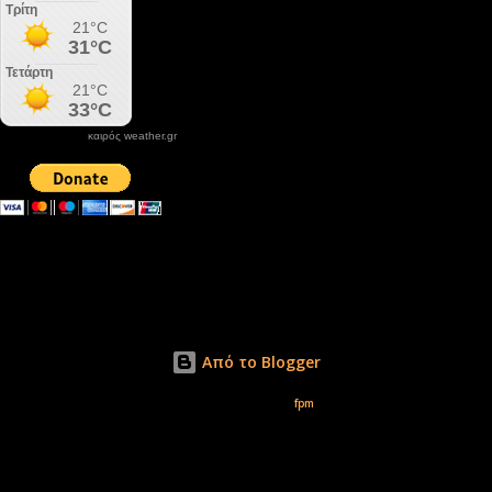
καιρός weather.gr
DONATE XIROLIMNI.COM
email ΕΠΙΚΟΙΝΩΝΙΑΣ - contact email
xirolimni2@yahoo.gr
Αρχείο
Από το Blogger
Εικόνες θέματος από
fpm
Δικαιώματα φωτογραφιών μόνο το www.xirolimni.com