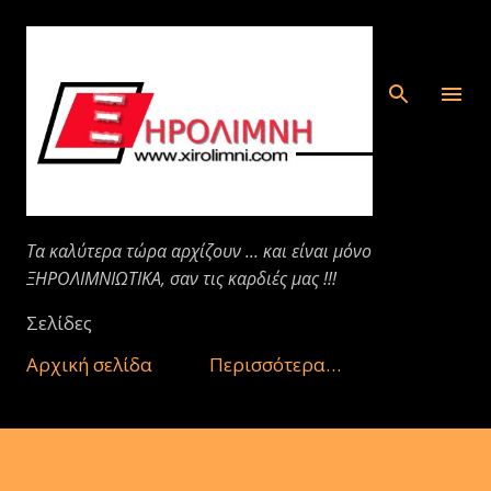
Μετάβαση στο κύριο περιεχόμενο
Τα καλύτερα τώρα αρχίζουν ... και είναι μόνο
ΞΗΡΟΛΙΜΝΙΩΤΙΚΑ, σαν τις καρδιές μας !!!
Σελίδες
Αρχική σελίδα
Περισσότερα…