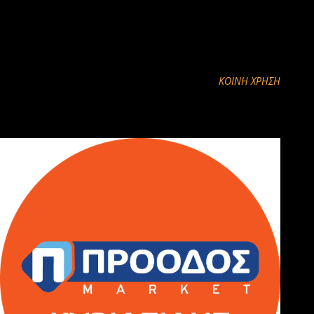
– 2013”, σε ποσοστό 95% από το Ευρωπαϊκό Γεωργικό Ταµείο
(ΕΓΤΑΑ) (αριθ. εναρ. έργου 2010ΣΕ08280000) ενώ σε ποσοστό
5% αποτελεί Εθνική ∆απάνη.
ΚΟΙΝΉ ΧΡΉΣΗ