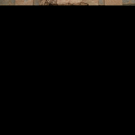
Όταν πριν απο 9 χρόνια ανέλαβα Πρόεδρος της Κοινότητας
Ξηρολιμνης οι 2 πέτρινες βρύσες του χωριού μας δυστυχώς ήταν
παρατημενες απο ανθρώπους..(φώτο 1) έχοντας παραδοθεί στο χρόνο
και την διάβρωση απο ρύπανση,φερτα υλικά κτλ.
Την πρώτη τετραετία της θητείας μου κατάφερα να εντάξω την
ανάδειξη και αμμοβολη των δύο πέτρινων βρυσων Ξηρολιμνης στο
πρόγραμμα LEADER με αποτέλεσμα να γίνουν σημείο
αναφοράς,στολίδια(φώτο 2) και μνημεία του τόπου μας!!
➡Συγκεκριμένα:Oι εργασίες ανάδειξης των δύο πέτρινων
παραδοσιακών βρυσών της Τ.Κ Ξηρολίμνης . Στόχος της
παρέµβασης είναι η ανάδειξη δύο (2) πέτρινων παραδοσιακών
βρυσών, που βρίσκονται στις 2 πλατείες του χωριού και οι οποίες