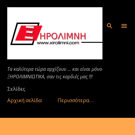
Μετάβαση στο κύριο περιεχόμενο
Τα καλύτερα τώρα αρχίζουν ... και είναι μόνο
ΞΗΡΟΛΙΜΝΙΩΤΙΚΑ, σαν τις καρδιές μας !!!
Σελίδες
Αρχική σελίδα
Περισσότερα…