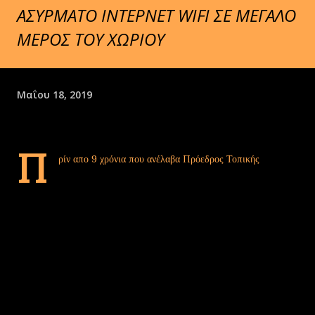
ΑΣΥΡΜΑΤΟ ΙΝΤΕΡΝΕΤ WIFI ΣΕ ΜΕΓΑΛΟ
ΜΕΡΟΣ ΤΟΥ ΧΩΡΙΟΥ
Μαΐου 18, 2019
Π
ρίν απο 9 χρόνια που ανέλαβα Πρόεδρος Τοπικής
Κοινότητας Ξηρολιμνης δυστυχώς στο χωριό δεν υπήρχε
κανένα (!) κοινόχρηστο σημείο με ελευθερη πρόσβαση στο internet
wifi..
➡Απο την πρώτη χρονιά της θητείας μου ξεκίνησα στην κοινότητα
το πρώτο wifi spot με την εμβέλεια που βλέπετε στην 1η εικόνα!!
➡Σήμερα επεκτείνουμε το ασύρματο δίκτυο wifi ΚΑΙ ΣΤΗΝ
ΚΕΝΤΡΙΚΗ ΠΛΑΤΕΊΑ!!