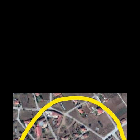
Με την εμβέλεια που βλέπετε στην 2η εικόνα.
Έτσι λοιπόν τα 2/3 συνολικά του οικισμού Ξηρολιμνης αποκτούν
ελευθερη πρόσβαση στο διαδίκτυο και ειδικότερα όλες σχεδον οι
πλατείες,το γήπεδο,το σχολείο,η κεντρική πλατεία,Εκκλησία κτλ
#Συνεχίζουμε!!#Ξηρολιμνη_σποτ
Ευχαριστώ το τμήμα Τ.Π.Ε.του Δήμου Κοζάνης για την συνεργασία.
📶WIFI-SPOT
📶ΔΗΜΟΣ ΚΟΖΑΝΗΣ
📶ΚΟΙΝΟΤΗΤΑ ΞΗΡΟΛΙΜΝΗΣ