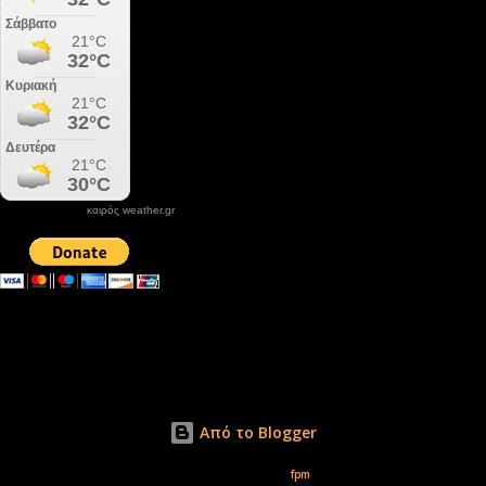
καιρός weather.gr
DONATE XIROLIMNI.COM
email ΕΠΙΚΟΙΝΩΝΙΑΣ - contact email
xirolimni2@yahoo.gr
Αρχείο
Από το Blogger
Εικόνες θέματος από
fpm