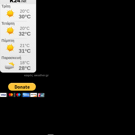
καιρός weather.gr
DONATE XIROLIMNI.COM
email ΕΠΙΚΟΙΝΩΝΙΑΣ - contact email
xirolimni2@yahoo.gr
Αρχείο