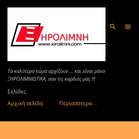
Μετάβαση στο κύριο περιεχόμενο
Τα καλύτερα τώρα αρχίζουν ... και είναι μόνο
ΞΗΡΟΛΙΜΝΙΩΤΙΚΑ, σαν τις καρδιές μας !!!
Σελίδες
Αρχική σελίδα
Περισσότερα…