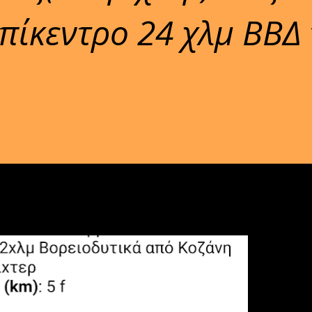
επίκεντρο 24 χλμ ΒΒΔ