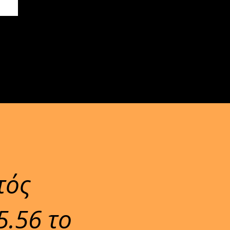
τός
5.56 το