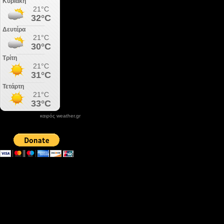
καιρός weather.gr
DONATE XIROLIMNI.COM
email ΕΠΙΚΟΙΝΩΝΙΑΣ - contact email
xirolimni2@yahoo.gr
Αρχείο