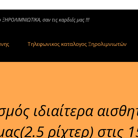
ο ΞΗΡΟΛΙΜΝΙΩΤΙΚΑ, σαν τις καρδιές μας !!!
μνης
Τηλεφωνικος καταλογος Ξηρολιμνιωτών
σμός ιδιαίτερα αισθη
ας(2.5 ρίχτερ) στις 1