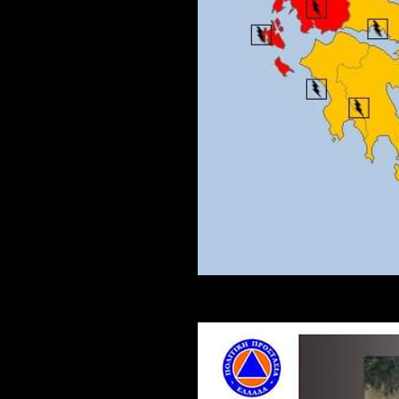
Πηγή:facebook Πρόδρομος_Ασλανι