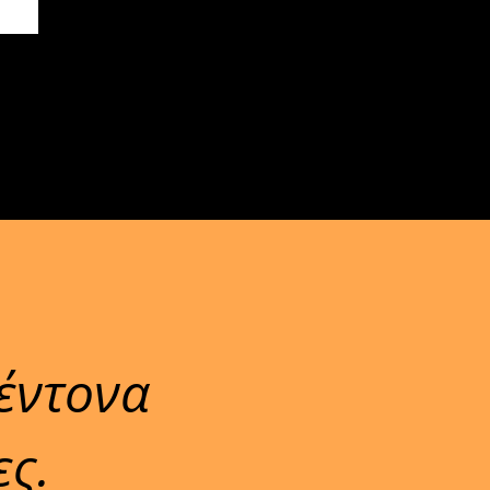
 έντονα
ες.