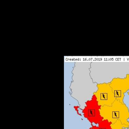
Περιμένετε και προετοιμαστείτε 
υ
ΚΟΚΚΙΝΟ: ΠΑΡΤΕ προληπτικά ΜΕΤΡΑ, να είστε σε επαγρύπνηση και να ενεργείτε σύμφωνα με
τις συμβουλές των αρμόδιων αρχών. Ε
επιπτώσεις σ