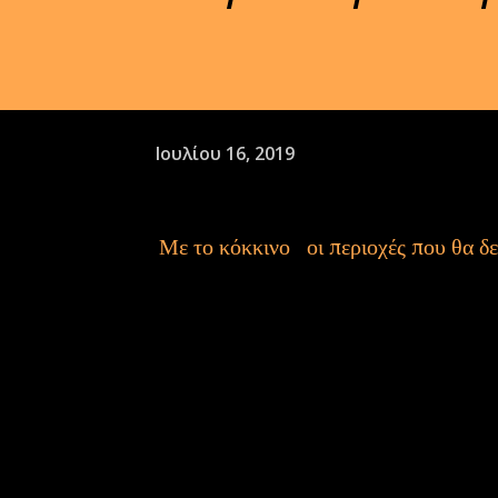
Ιουλίου 16, 2019
Με το κόκκινο οι περιοχές που θα δεχτούν τα περισσότερα και πιο έντονα φαινόμενα σύμφωνα με
την
Με το χρ
ΚΙΤΡΙΝΟ: ΕΝΗΜΕΡΩΘΕΙΤΕ, με τα πιο πρόσφατα δελτία καιρού. Αναμένονται κάποιες μικρής
κλίμακας επι
ΠΟΡΤΟΚΑΛΙ: ΠΡΟΕΤΟΙΜΑΣΤΕΙΤΕ, πάρτε προφυλάξεις βάσει των τελευταίων δελτίων καιρού.