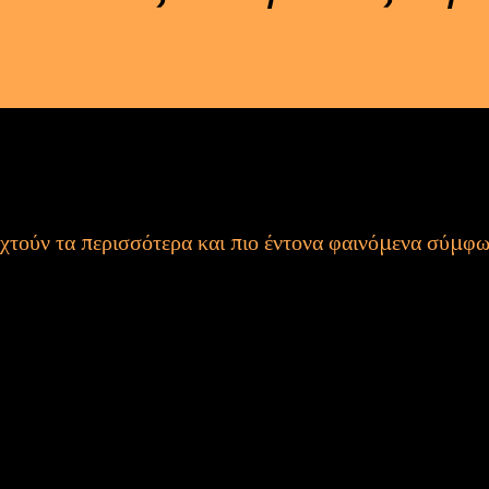
 πρόγνωση METEOALARM
ώμα καθορίζεται ο βαθμός κινδύνου.
πτώσεις σε υπαίθριες δραστηριότητες.