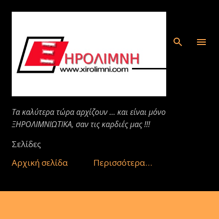
Μετάβαση στο κύριο περιεχόμενο
Τα καλύτερα τώρα αρχίζουν ... και είναι μόνο
ΞΗΡΟΛΙΜΝΙΩΤΙΚΑ, σαν τις καρδιές μας !!!
Σελίδες
Αρχική σελίδα
Περισσότερα…