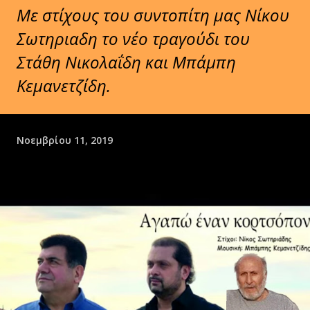
Με στίχους του συντοπίτη μας Νίκου
Σωτηριαδη το νέο τραγούδι του
Στάθη Νικολαΐδη και Μπάμπη
Κεμανετζίδη.
Νοεμβρίου 11, 2019