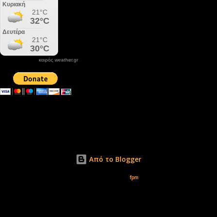
καιρός weather.gr
DONATE XIROLIMNI.COM
email ΕΠΙΚΟΙΝΩΝΙΑΣ - contact email
xirolimni2@yahoo.gr
Αρχείο
Από το Blogger
Εικόνες θέματος από
fpm
Δικαιώματα φωτογραφιών μόνο το www.xirolimni.com