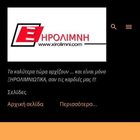
Μετάβαση στο κύριο περιεχόμενο
Τα καλύτερα τώρα αρχίζουν ... και είναι μόνο
ΞΗΡΟΛΙΜΝΙΩΤΙΚΑ, σαν τις καρδιές μας !!!
Σελίδες
Αρχική σελίδα
Περισσότερα…