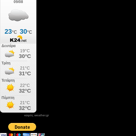
καιρός weather.gr
DONATE XIROLIMNI.COM