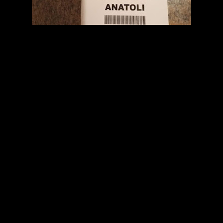
.
Τον Σεπτέμβριο του 2015 η Γενική Συνέλευση του ΟΗΕ καθιέρωσε
την 9η Δεκεμβρίου κάθε έτους ως Παγκόσμια Ημέρα Μνήμης και
Αξιοπρέπειας για τα Θύματα του Εγκλήματος της Γενοκτονίας και
της Πρόληψης αυτού του Εγκλήματος (International Day of
Commemoration and Dignity of the Victims of the Crime of
Genocide and of the Prevention of this Crime).
Η επιλογή της ημερομηνίας αυτής οφείλεται στο γεγονός ότι στις 9
Δεκεμβρίου 1948 υιοθετήθηκε από τον ΟΗΕ η Σύμβαση για την
Πρόληψη και την Καταστολή του εγκλήματος της Γενοκτονίας, με
αφορμή το Εβραϊκό Ολοκαύτωμα στον Β' Παγκόσμιο Πόλεμο . Η
Ελλάδα κύρωσε τη σύμβαση και την ενέταξε στο εσωτερικό της