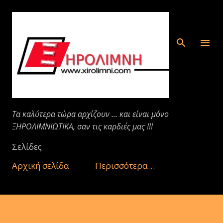
Μετάβαση στο κύριο περιεχόμενο
Τα καλύτερα τώρα αρχίζουν ... και είναι μόνο
ΞΗΡΟΛΙΜΝΙΩΤΙΚΑ, σαν τις καρδιές μας !!!
Σελίδες
Αρχική σελίδα
Περισσότερα…