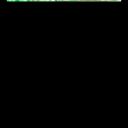
Το επίκεντρο της πανδημίας αυτή τη στιγμή βρίσκεται στην Ευρώπη.
Επειδή η κατάσταση είναι πρωτόγνωρη και δε βιώνουμε καθημερινά
πανδημίες, πολλοί ίσως δεν έχουν αντιληφθεί τη σοβαρότητα της.
Κάπως έτσι ξεγελάστηκαν και οι γείτονες φίλοι μας οι Ιταλοί και το
ομολογούν με πίκρα πλέον! Το σύστημα υγείας της Ελλάδας
δυστυχώς έχει δοκιμαστεί σοβαρά τα τελευταία 10 χρόνια και είναι
αμφίβολο αν θα αντέξει σε συνθήκες αφόρητης πίεσης......το
πιθανότερο είναι να καταρρεύσει αν δεν δείξουμε την απαιτούμενη
σοβαρότητα. Με απλά λόγια δεν επαρκούν οι κλίνες των ΜΕΘ και οι
αναπνευστήρες της χώρας σε περίπτωση μαζικής βαριάς νόσησης
μεγάλου μέρους του πληθυσμού, με ότι αυτό συνεπάγεται....συνεπώς,
ΜΑΓΚΙΑ ΕΙΝΑΙ......
Να προστατέψουμε τα παιδιά μας,
Να προστατέψουμε τους ηλικιωμένους γονείς μας,