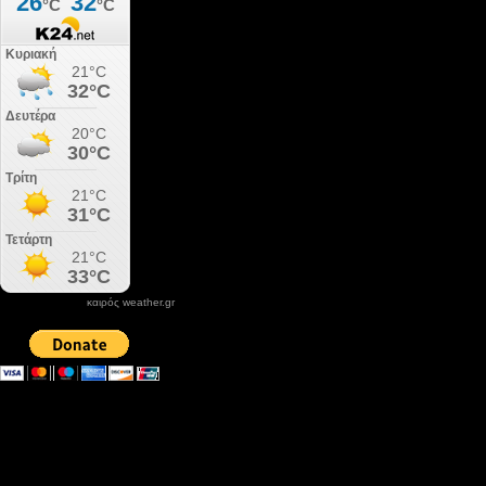
καιρός weather.gr
DONATE XIROLIMNI.COM
email ΕΠΙΚΟΙΝΩΝΙΑΣ - contact email
xirolimni2@yahoo.gr
Αρχείο