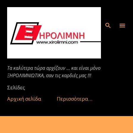
Μετάβαση στο κύριο περιεχόμενο
Τα καλύτερα τώρα αρχίζουν ... και είναι μόνο
ΞΗΡΟΛΙΜΝΙΩΤΙΚΑ, σαν τις καρδιές μας !!!
Σελίδες
Αρχική σελίδα
Περισσότερα…