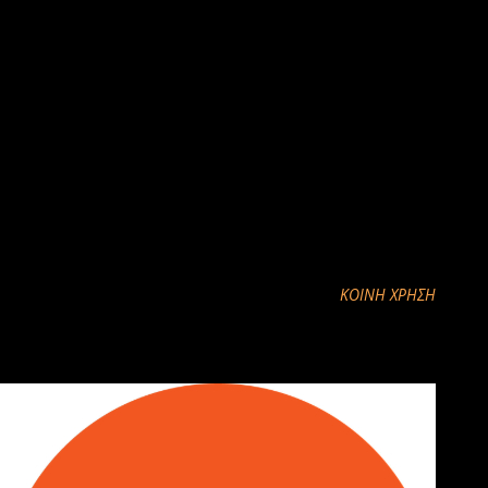
επιδεικνύουμε χαλαρή στάση,
ΜΑΓΚΙΑ ΕΙΝΑΙ.....
Να παραμείνουμε υγιείς, το οφείλουμε στους εαυτούς μας και στα
αγαπημένα μας πρόσωπα,
Να βγούμε στο τέλος όλοι μαζί νικητές από αυτή τη δοκιμασία.
Γράφει ο γενικός γιατρός περιφερειακών ιατρείων Καραγιαννιων
κ.Σπυρος Κλίνης
ΚΟΙΝΉ ΧΡΉΣΗ