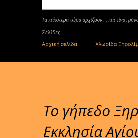
Τα καλύτερα τώρα αρχίζουν ... και είναι μόν
Σελίδες
Αρχική σελίδα
Χλωρίδα Ξηρολί
Το γήπεδο Ξη
Εκκλησία Αγίο