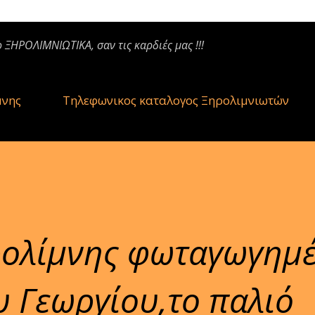
ο ΞΗΡΟΛΙΜΝΙΩΤΙΚΑ, σαν τις καρδιές μας !!!
μνης
Τηλεφωνικος καταλογος Ξηρολιμνιωτών
ρολίμνης φωταγωγημέ
υ Γεωργίου,το παλιό