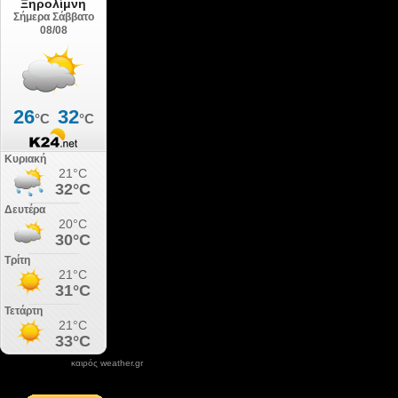
καιρός weather.gr
DONATE XIROLIMNI.COM