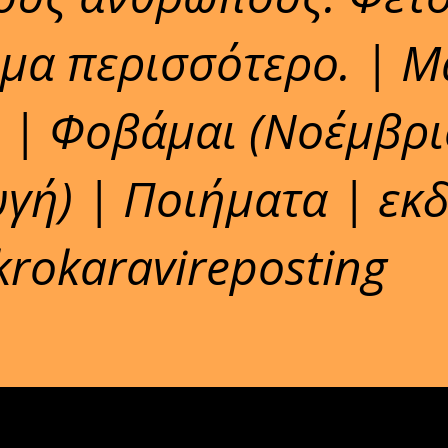
μα περισσότερο. | Μ
 | Φοβάμαι (Νοέμβρι
υγή) | Ποιήματα | εκ
rokaravireposting