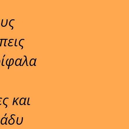
ους
πεις
ρίφαλα
ς και
ράδυ