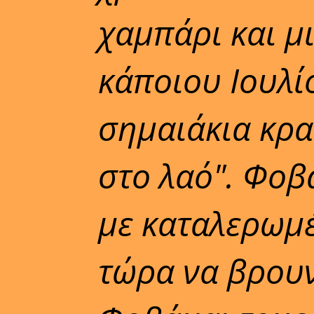
χαμπάρι και μ
κάποιου Ιουλί
σημαιάκια κρα
στο λαό". Φο
με καταλερωμ
τώρα να βρουν