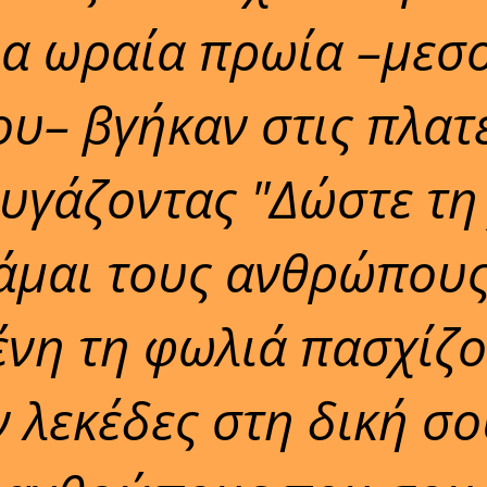
ια ωραία πρωία –μεσ
ου– βγήκαν στις πλατε
υγάζοντας "Δώστε τη
βάμαι τους ανθρώπου
ένη τη φωλιά πασχίζ
 λεκέδες στη δική σο