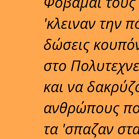
Φοβάμαι τους
'κλειναν την π
δώσεις κουπόν
στο Πολυτεχνε
και να δακρύζ
ανθρώπους που
τα 'σπαζαν στ