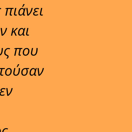
 πιάνει
ν και
υς που
ντούσαν
δεν
,
ος