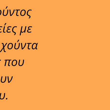
ούντος
ίες με
 χούντα
ς που
ουν
υ.