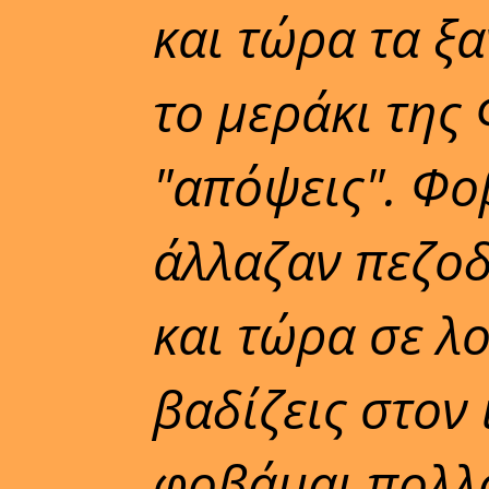
και τώρα τα ξ
το μεράκι της
"απόψεις". Φ
άλλαζαν πεζο
και τώρα σε λο
βαδίζεις στον
φοβάμαι πολλ