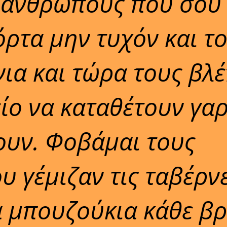
 ανθρώπους που σου
όρτα μην τυχόν και τ
ια και τώρα τους βλέ
ίο να καταθέτουν γα
ουν. Φοβάμαι τους
 γέμιζαν τις ταβέρνε
α μπουζούκια κάθε β