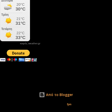
καιρός weather.gr
DONATE XIROLIMNI.COM
email ΕΠΙΚΟΙΝΩΝΙΑΣ - contact email
xirolimni2@yahoo.gr
Αρχείο
Από το Blogger
Εικόνες θέματος από
fpm