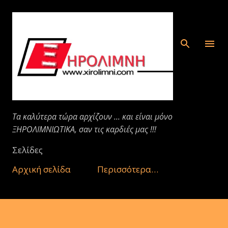
Μετάβαση στο κύριο περιεχόμενο
Τα καλύτερα τώρα αρχίζουν ... και είναι μόνο
ΞΗΡΟΛΙΜΝΙΩΤΙΚΑ, σαν τις καρδιές μας !!!
Σελίδες
Αρχική σελίδα
Περισσότερα…