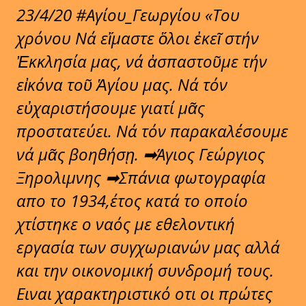
23/4/20 #Αγίου_Γεωργίου «Του
χρόνου Νά εἴμαστε ὅλοι ἐκεῖ στήν
Ἐκκλησία μας, νά ἀσπαστοῦμε τήν
εἰκόνα τοῦ Ἁγίου μας. Νά τόν
εὐχαριστήσουμε γιατί μᾶς
προστατεύει. Νά τόν παρακαλέσουμε
νά μᾶς βοηθήσῃ. ➡Άγιος Γεώργιος
Ξηρολιμνης ➡Σπάνια φωτογραφία
απο το 1934,έτος κατά το οποίο
χτίστηκε ο ναός με εθελοντική
εργασία των συγχωριανών μας αλλά
και την οικονομική συνδρομή τους.
Ειναι χαρακτηριστικό οτι οι πρώτες