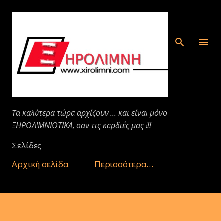
Μετάβαση στο κύριο περιεχόμενο
Τα καλύτερα τώρα αρχίζουν ... και είναι μόνο
ΞΗΡΟΛΙΜΝΙΩΤΙΚΑ, σαν τις καρδιές μας !!!
Σελίδες
Αρχική σελίδα
Περισσότερα…