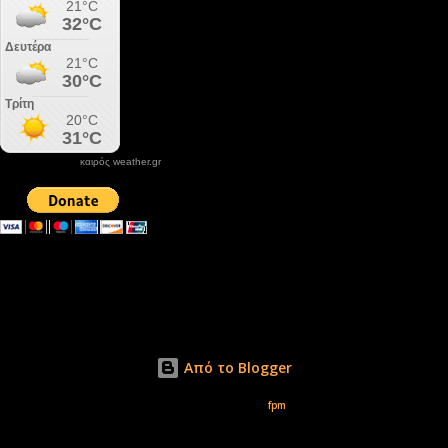
καιρός weather.gr
DONATE XIROLIMNI.COM
email ΕΠΙΚΟΙΝΩΝΙΑΣ - contact email
xirolimni2@yahoo.gr
Αρχείο
Από το Blogger
Εικόνες θέματος από
fpm
Δικαιώματα φωτογραφιών μόνο το www.xirolimni.com