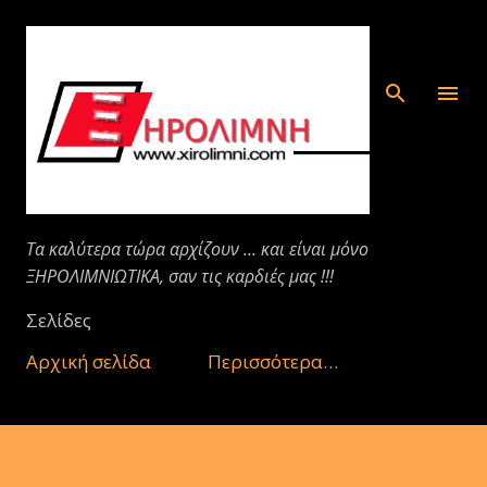
Μετάβαση στο κύριο περιεχόμενο
Τα καλύτερα τώρα αρχίζουν ... και είναι μόνο
ΞΗΡΟΛΙΜΝΙΩΤΙΚΑ, σαν τις καρδιές μας !!!
Σελίδες
Αρχική σελίδα
Περισσότερα…