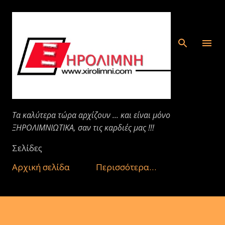
Μετάβαση στο κύριο περιεχόμενο
Τα καλύτερα τώρα αρχίζουν ... και είναι μόνο
ΞΗΡΟΛΙΜΝΙΩΤΙΚΑ, σαν τις καρδιές μας !!!
Σελίδες
Αρχική σελίδα
Περισσότερα…