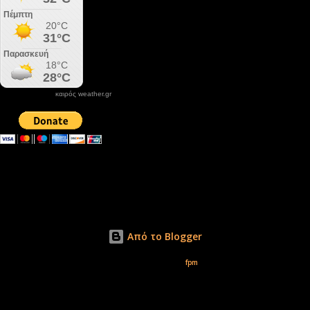
καιρός weather.gr
DONATE XIROLIMNI.COM
email ΕΠΙΚΟΙΝΩΝΙΑΣ - contact email
xirolimni2@yahoo.gr
Αρχείο
Από το Blogger
Εικόνες θέματος από
fpm
Δικαιώματα φωτογραφιών μόνο το www.xirolimni.com