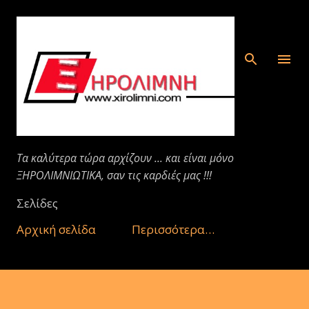
Μετάβαση στο κύριο περιεχόμενο
Τα καλύτερα τώρα αρχίζουν ... και είναι μόνο
ΞΗΡΟΛΙΜΝΙΩΤΙΚΑ, σαν τις καρδιές μας !!!
Σελίδες
Αρχική σελίδα
Περισσότερα…