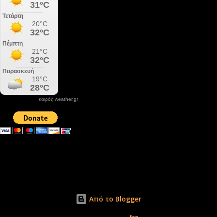
καιρός weather.gr
DONATE XIROLIMNI.COM
email ΕΠΙΚΟΙΝΩΝΙΑΣ - contact email
xirolimni2@yahoo.gr
Αρχείο
Από το Blogger