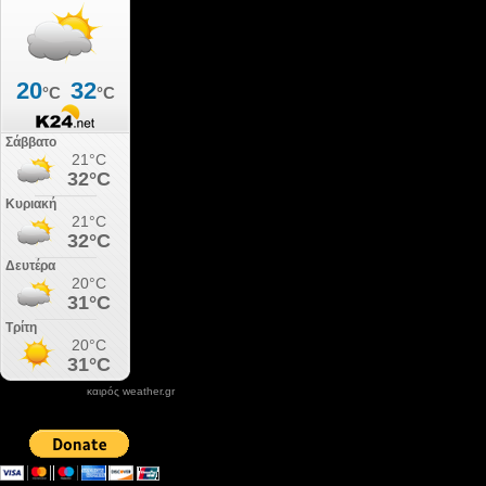
καιρός weather.gr
DONATE XIROLIMNI.COM