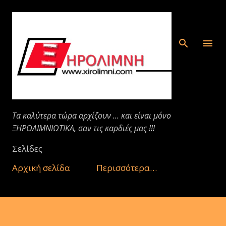
Μετάβαση στο κύριο περιεχόμενο
Τα καλύτερα τώρα αρχίζουν ... και είναι μόνο
ΞΗΡΟΛΙΜΝΙΩΤΙΚΑ, σαν τις καρδιές μας !!!
Σελίδες
Αρχική σελίδα
Περισσότερα…