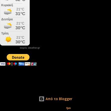
καιρός weather.gr
DONATE XIROLIMNI.COM
email ΕΠΙΚΟΙΝΩΝΙΑΣ - contact email
xirolimni2@yahoo.gr
Αρχείο
Από το Blogger
Εικόνες θέματος από
fpm