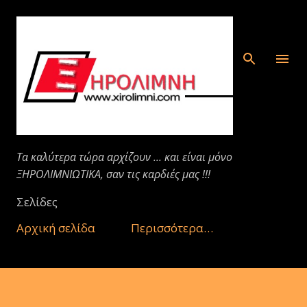
Μετάβαση στο κύριο περιεχόμενο
Τα καλύτερα τώρα αρχίζουν ... και είναι μόνο
ΞΗΡΟΛΙΜΝΙΩΤΙΚΑ, σαν τις καρδιές μας !!!
Σελίδες
Αρχική σελίδα
Περισσότερα…