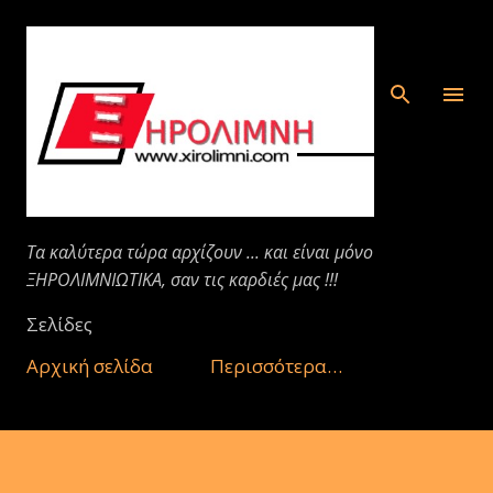
Μετάβαση στο κύριο περιεχόμενο
Τα καλύτερα τώρα αρχίζουν ... και είναι μόνο
ΞΗΡΟΛΙΜΝΙΩΤΙΚΑ, σαν τις καρδιές μας !!!
Σελίδες
Αρχική σελίδα
Περισσότερα…