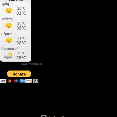
καιρός weather.gr
DONATE XIROLIMNI.COM
email ΕΠΙΚΟΙΝΩΝΙΑΣ - contact email
xirolimni2@yahoo.gr
Αρχείο