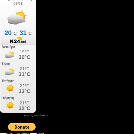
καιρός weather.gr
DONATE XIROLIMNI.COM