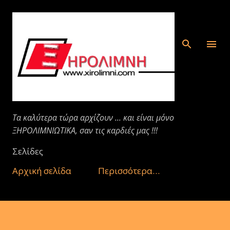
Μετάβαση στο κύριο περιεχόμενο
Τα καλύτερα τώρα αρχίζουν ... και είναι μόνο
ΞΗΡΟΛΙΜΝΙΩΤΙΚΑ, σαν τις καρδιές μας !!!
Σελίδες
Αρχική σελίδα
Περισσότερα…