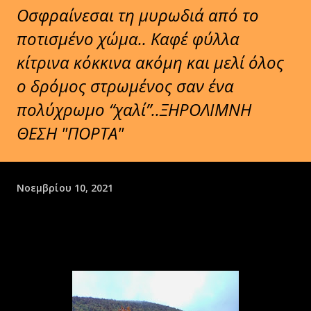
Οσφραίνεσαι τη μυρωδιά από το
ποτισμένο χώμα.. Καφέ φύλλα
κίτρινα κόκκινα ακόμη και μελί όλος
ο δρόμος στρωμένος σαν ένα
πολύχρωμο “χαλί”..ΞΗΡΟΛΙΜΝΗ
ΘΕΣΗ "ΠΟΡΤΑ"
Νοεμβρίου 10, 2021