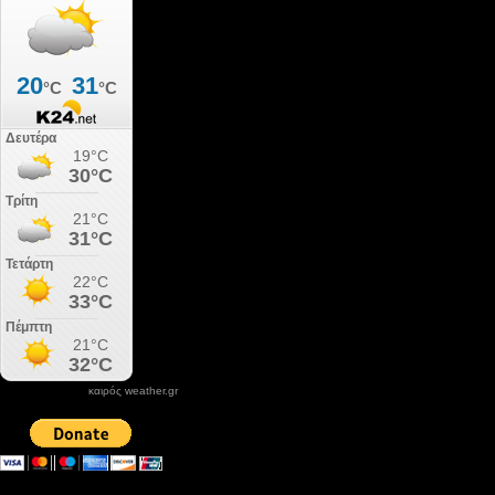
καιρός weather.gr
DONATE XIROLIMNI.COM
email ΕΠΙΚΟΙΝΩΝΙΑΣ - contact email