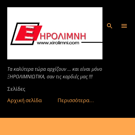
Μετάβαση στο κύριο περιεχόμενο
Τα καλύτερα τώρα αρχίζουν ... και είναι μόνο
ΞΗΡΟΛΙΜΝΙΩΤΙΚΑ, σαν τις καρδιές μας !!!
Σελίδες
Αρχική σελίδα
Περισσότερα…