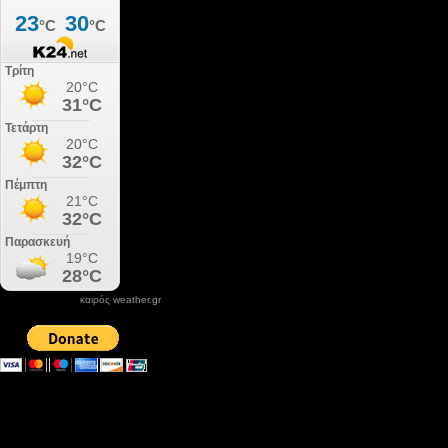
καιρός weather.gr
DONATE XIROLIMNI.COM
email ΕΠΙΚΟΙΝΩΝΙΑΣ - contact email
xirolimni2@yahoo.gr
Αρχείο