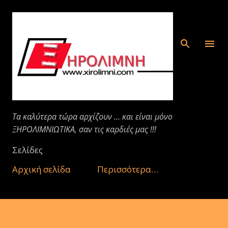
Μετάβαση στο κύριο περιεχόμενο
Τα καλύτερα τώρα αρχίζουν ... και είναι μόνο
ΞΗΡΟΛΙΜΝΙΩΤΙΚΑ, σαν τις καρδιές μας !!!
Σελίδες
Αρχική σελίδα
Περισσότερα…