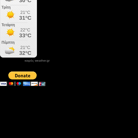
καιρός weather.gr
DONATE XIROLIMNI.COM
email ΕΠΙΚΟΙΝΩΝΙΑΣ - contact email
xirolimni2@yahoo.gr
Αρχείο