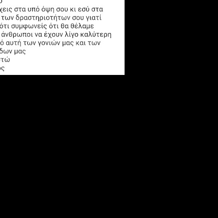
ς!
ναύαρχος εν αποστρατεία) ,ο οποίος στο παρελθόν βοηθ
 αθόρυβα και διακριτικά ,όπως κάνουν όλοι που έχο