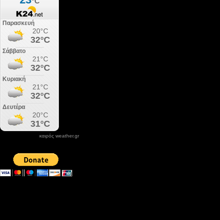
καιρός weather.gr
DONATE XIROLIMNI.COM
email ΕΠΙΚΟΙΝΩΝΙΑΣ - contact email
xirolimni2@yahoo.gr
Αρχείο