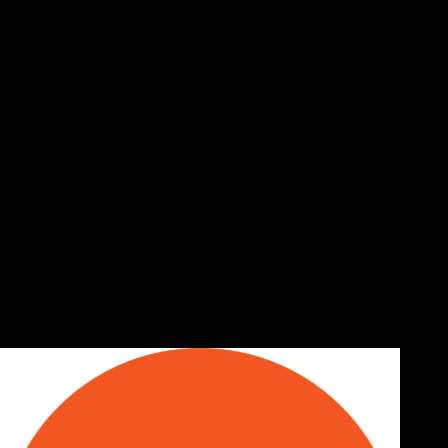
Μου γνωστοποίησε την πρόθεσή του να
από την Ουκρανία
Ο Κυριάκος εχει ηδη γνωστοποίησει 