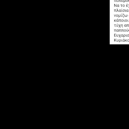
Ανοιξτε τα σπίτια σας κ τις καρδιές σα
Ο φίλος
Κυριάκος Κυριακίδης
(Αντι
με κάθε τρόπο την Ξηρολίμνη,
σχεδόν
ορμητήριο την Αγάπη..