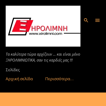
Μετάβαση στο κύριο περιεχόμενο
Τα καλύτερα τώρα αρχίζουν ... και είναι μόνο
ΞΗΡΟΛΙΜΝΙΩΤΙΚΑ, σαν τις καρδιές μας !!!
Σελίδες
Αρχική σελίδα
Περισσότερα…