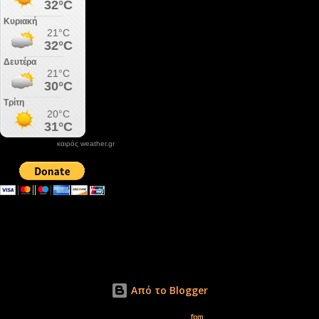
καιρός weather.gr
DONATE XIROLIMNI.COM
email ΕΠΙΚΟΙΝΩΝΙΑΣ - contact email
xirolimni2@yahoo.gr
Αρχείο
Από το Blogger
Εικόνες θέματος από
fpm