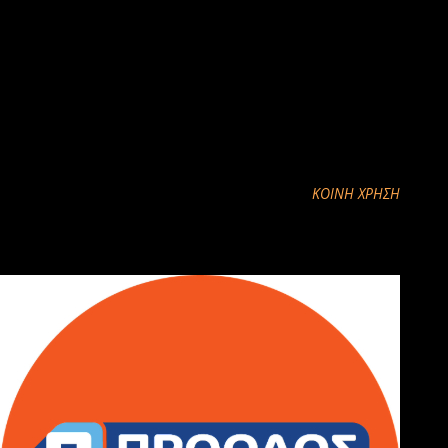
φωνή της κουκουβάγιας,τα ουρλιαχτά απο τα τσακάλια και τις φωνές
των λύκων.."
📷 Φώτο: Νίκος Τσιμπούλης
ΚΟΙΝΉ ΧΡΉΣΗ