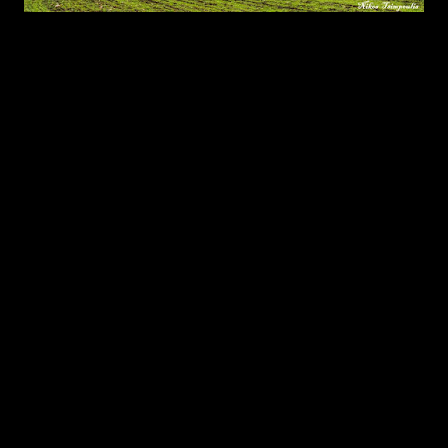
"Γυρνάς, αναπνέεις όσο περισσότερο αέρα μπορείς για να το
χορτάσεις και ύστερα φεύγεις ξανά... Νοερά ή κι αληθινά..
Φευγεις και έρχεσαι ξανά..."
Το πρωί σε καλημερίζουν τα κελαηδήματα των αναρίθμητων πουλιών
που ζουν κι αυτά στο αγρόκτημα και τη γύρω περιοχή,
το μεσημέρι σε χαλαρώνουν τα κουδούνια των κοπαδιών που
γυρνάνε στους στάβλους τους και το βράδυ σε νανουρίζει η
συναρπαστική συναυλία απο την ξένοιαστη κραυγή του κούκου,τη