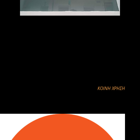
Ας γίνει αυτός ο φωτεινός χώρος ο τόπος που οι άνθρωποι θα
νιώθουν σιγουριά , ανακούφιση και προσδοκία ότι τα προβλήματα
της υγείας τους θα τα αντιμετωπίζει ένας χαρισματικός άνθρωπος
,ικανός γιατρός!
Καλή αρχή φίλε Σπύρο!!
ΚΟΙΝΉ ΧΡΉΣΗ