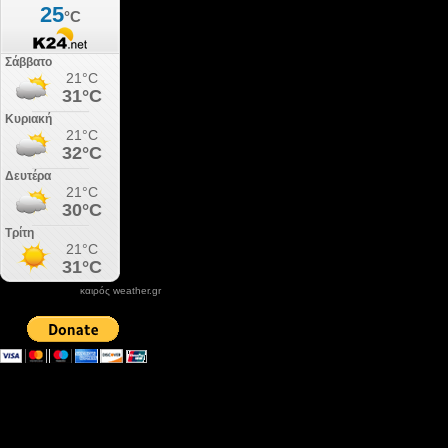
καιρός weather.gr
DONATE XIROLIMNI.COM
email ΕΠΙΚΟΙΝΩΝΙΑΣ - contact email
xirolimni2@yahoo.gr
Αρχείο