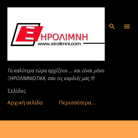
Μετάβαση στο κύριο περιεχόμενο
Τα καλύτερα τώρα αρχίζουν ... και είναι μόνο
ΞΗΡΟΛΙΜΝΙΩΤΙΚΑ, σαν τις καρδιές μας !!!
Σελίδες
Αρχική σελίδα
Περισσότερα…