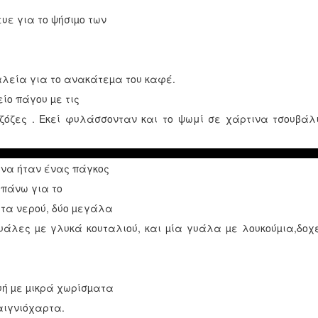
υε για το ψήσιµο των
αλεία για το ανακάτεµα του καφέ.
ίο πάγου µε τις
αζόζες . Εκεί φυλάσσονταν και το ψωμί σε χάρτινα τσουβάλ
ίνα ήταν ένας πάγκος
επάνω για το
άτα νερού, δύο µεγάλα
γυάλες µε γλυκά κουταλιού, και µία γυάλα µε λουκούµια,δοχ
υή µε µικρά χωρίσµατα
αιγνιόχαρτα.