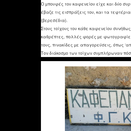
Ο µπουφές του καφενείου είχε και δύο συ
έβαζε τις εισπράξεις του, και τα τεφτέρια
(βερεσέδια).
Στους τοίχους του κάθε καφενείου συνήθω
καθρέπτες, πολλές φορές µε φωτογραφίες
τους, πινακίδες µε απαγορεύσεις, όπως ‘απ
Τον διάκοσµο των τοίχων συµπλήρωναν πόσ