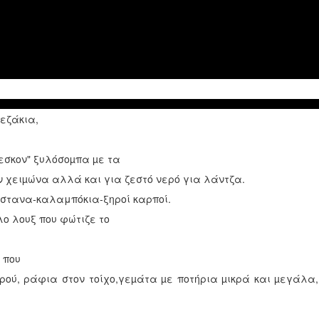
εζάκια,
εσκον" ξυλόσοµπα µε τα
ν χειµώνα αλλά και για ζεστό νερό για λάντζα.
στανα-καλαμπόκια-ξηροί καρποί.
ο λουξ που φώτιζε το
 που
ού, ράφια στον τοίχο,γεµάτα µε ποτήρια µικρά και µεγάλα,