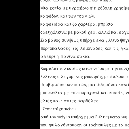
Μια εστία με υγραέριο η' η χόβολη χρησίµε
καφέδων και των τσαγιών.
καφετιέρα και ζαχαριέρα, µπρίκια
ορειχάλκινα µε µακρύ χέρι αλλά και εργ
Στο βάθος συνήθως υπήρχε ένα ξύλινο ψυγε
πορτοκαλάδες τις λεµονάδες και τις γκ
αλεύρι η' πάνινα σακιά.
Χώρισµα του κυρίως καφενείου µε την κουζ
ξύλινος ο λεγόµενος µπουφές, µε δίσκους 
σερβίρισµα των ποτών, µία σιδερένια καν
µπουκάλια µε τσίπουρο,ρακί και κονιάκ, 
ελιές και παστες σαρδέλες
. Στον τοίχο πάνω
από τον πάγκο υπήρχε µια ξύλινη κατασκε
που φυλαγόντουσαν οι τράπουλες µε τα π