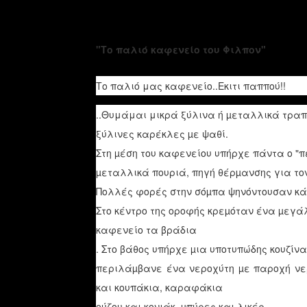
"Το παλιό καφενείο του Φιλπον"
Το παλιό μας καφενείο..Εκιτι παππού!!
..Θυμάμαι μικρά ξύλινα ή µεταλλικά τραπ
ξύλινες καρέκλες µε ψαθί.
Στη µέση του καφενείου υπήρχε πάντα ο "π
µεταλλικά πουριά, πηγή θέρµανσης για το
Πολλές φορές στην σόµπα ψηνόντουσαν κά
Στο κέντρο της οροφής κρεµόταν ένα µεγάλ
καφενείο τα βράδια
. Στο βάθος υπήρχε µια υποτυπώδης κουζίνα
περιλάµβανε ένα νεροχύτη µε παροχή νερ
και κουπάκια, καραφάκια
ούζου και κονιάκ, µπύρες και λικέρ.