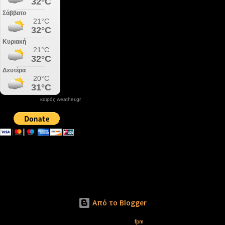
καιρός weather.gr
DONATE XIROLIMNI.COM
email ΕΠΙΚΟΙΝΩΝΙΑΣ - contact email
xirolimni2@yahoo.gr
Αρχείο
Από το Blogger
Εικόνες θέματος από
fpm