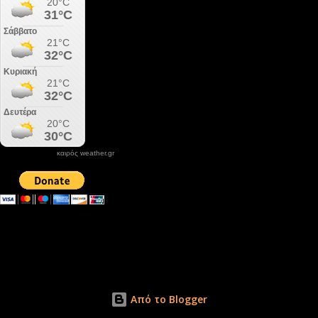
καιρός weather.gr
DONATE XIROLIMNI.COM
email ΕΠΙΚΟΙΝΩΝΙΑΣ - contact email
xirolimni2@yahoo.gr
Αρχείο
Από το Blogger