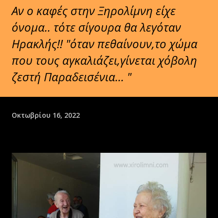
Αν ο καφές στην Ξηρολίμνη είχε
όνομα.. τότε σίγουρα θα λεγόταν
Ηρακλής!! "όταν πεθαίνουν,το χώμα
που τους αγκαλιάζει,γίνεται χόβολη
ζεστή Παραδεισένια... "
Οκτωβρίου 16, 2022