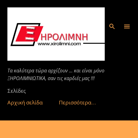
Μετάβαση στο κύριο περιεχόμενο
Τα καλύτερα τώρα αρχίζουν ... και είναι μόνο
ΞΗΡΟΛΙΜΝΙΩΤΙΚΑ, σαν τις καρδιές μας !!!
Σελίδες
Αρχική σελίδα
Περισσότερα…