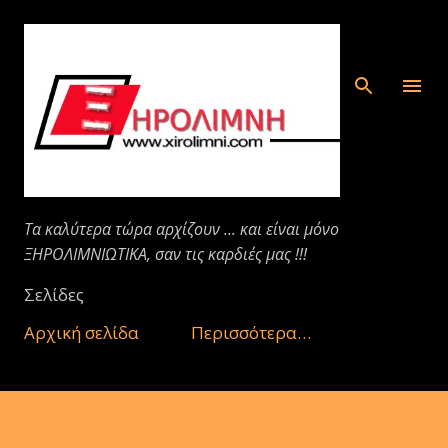
Μετάβαση στο κύριο περιεχόμενο
Τα καλύτερα τώρα αρχίζουν ... και είναι μόνο
ΞΗΡΟΛΙΜΝΙΩΤΙΚΑ, σαν τις καρδιές μας !!!
Σελίδες
Αρχική σελίδα
Περισσότερα…