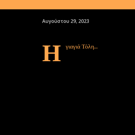
Αυγούστου 29, 2023
Η
γιαγιά Τόλη...
Που γέννησε, τάισε και ανέθρ
Που κατάφερνε να είναι πεντακάθαρη λ
Που χάνονταν από το σκύψιμο στο μπα
Που δεν είχε κακή κουβέντα ...που περ
Που έδειχνε τα ταντέλας και ψώνιζε συ
Που χόρευε τα μωρά στην αγκαλιά της
Που είχε υπομονή και λουλάκι στα ασ