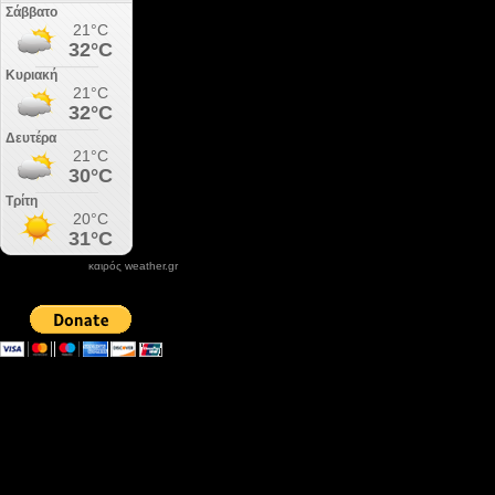
καιρός weather.gr
DONATE XIROLIMNI.COM
email ΕΠΙΚΟΙΝΩΝΙΑΣ - contact email
xirolimni2@yahoo.gr
Αρχείο