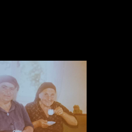
παγωτό ξυλάκι βανιλια