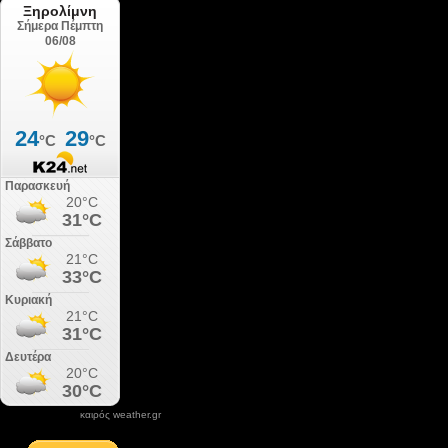
καιρός weather.gr
DONATE XIROLIMNI.COM