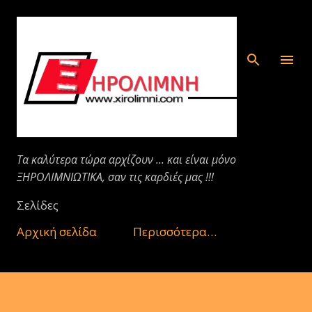
Μετάβαση στο κύριο περιεχόμενο
Τα καλύτερα τώρα αρχίζουν ... και είναι μόνο
ΞΗΡΟΛΙΜΝΙΩΤΙΚΑ, σαν τις καρδιές μας !!!
Σελίδες
Αρχική σελίδα
Περισσότερα…