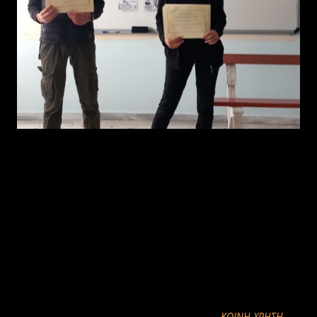
Με αφορμή τη βράβευση των μαθητών του σχολείου μας την 28η
Οκτωβρίου, πραγματοποιήθηκε απονομή βραβείου «Σταύρος και
Φωτεινή Κυριακίδου» στην μαθήτρια Γυμνασίου Πατσακόγλου
Σοφία του Σταύρου και στον μαθητή του Γυμνασίου Ξηρολίμνης
Κεντεποζίδη Δαμιανό του Δημοσθένη. Συγχαρητήρια στους μαθητές
και στον ευεργέτη για τη διάθεση και την συνεισφορά του!
Πηγη: http://gym-xirol.koz.sch.gr/?p=766
ΚΟΙΝΉ ΧΡΉΣΗ