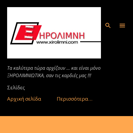
Μετάβαση στο κύριο περιεχόμενο
Τα καλύτερα τώρα αρχίζουν ... και είναι μόνο
ΞΗΡΟΛΙΜΝΙΩΤΙΚΑ, σαν τις καρδιές μας !!!
Σελίδες
Αρχική σελίδα
Περισσότερα…