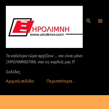
Μετάβαση στο κύριο περιεχόμενο
Τα καλύτερα τώρα αρχίζουν ... και είναι μόνο
ΞΗΡΟΛΙΜΝΙΩΤΙΚΑ, σαν τις καρδιές μας !!!
Σελίδες
Αρχική σελίδα
Περισσότερα…