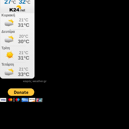
καιρός weather.gr
DONATE XIROLIMNI.COM
email ΕΠΙΚΟΙΝΩΝΙΑΣ - contact email
xirolimni2@yahoo.gr
Αρχείο