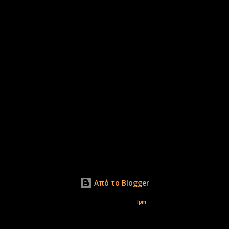
Από το Blogger
Εικόνες θέματος από
fpm
Δικαιώματα φωτογραφιών μόνο το www.xirolimni.com