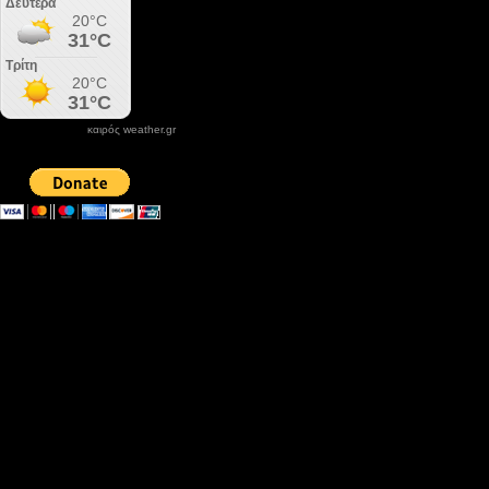
καιρός weather.gr
DONATE XIROLIMNI.COM
email ΕΠΙΚΟΙΝΩΝΙΑΣ - contact email
xirolimni2@yahoo.gr
Αρχείο