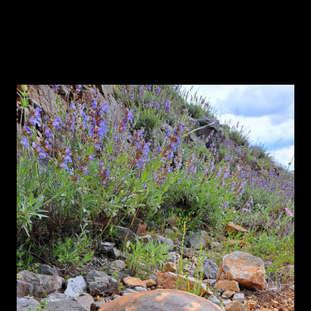
Δηλαδή να γεννήθηκε πριν τον πρώτο παγκόσμιο πόλεμο, πριν την
μικρασιατική καταστροφή, στην γερμανική κατοχή να ήταν ήδη μια
χελώνα μεγάλης ηλικίας, να έζησε τότε που δεν υπήρχαν δρόμοι και
αυτοκίνητα...