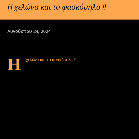
Η χελώνα και το φασκόμηλο !!
Αυγούστου 24, 2024
Η
χελώνα και το φασκόμηλο !!
Το πάχος, η λίεα εμφάνιση και τα ξεπλυμένα χρώματα, ιδιαίτερα
στην κάτω πλευρά, δηλώνουν μεγάλης ηλικίας θηλυκό, που έχει
συνεισφέρει και θα μπορούσε να είχε συνεισφέρει με πολλά ακόμα
αυγά στον τοπικό πληθυσμό.
Μια χελώνα ζει μέχρι και 120 χρόνια. Μπορεί αυτη η χελώνα να είναι
και 100 ετών ..