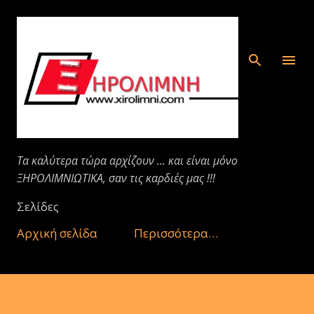
Μετάβαση στο κύριο περιεχόμενο
Τα καλύτερα τώρα αρχίζουν ... και είναι μόνο
ΞΗΡΟΛΙΜΝΙΩΤΙΚΑ, σαν τις καρδιές μας !!!
Σελίδες
Αρχική σελίδα
Περισσότερα…