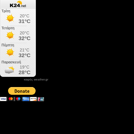
καιρός weather.gr
DONATE XIROLIMNI.COM
email ΕΠΙΚΟΙΝΩΝΙΑΣ - contact email
xirolimni2@yahoo.gr
Αρχείο