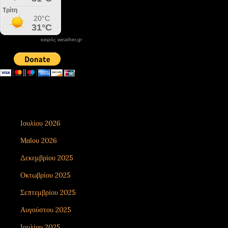
καιρός weather.gr
DONATE XIROLIMNI.COM
email ΕΠΙΚΟΙΝΩΝΙΑΣ - contact email
xirolimni2@yahoo.gr
Αρχείο
Ιουλίου 2026
8
Μαΐου 2026
1
Δεκεμβρίου 2025
7
Οκτωβρίου 2025
5
Σεπτεμβρίου 2025
3
Αυγούστου 2025
9
Ιουλίου 2025
3