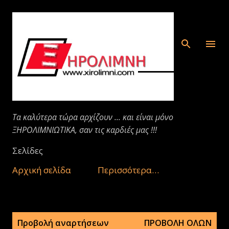
Μετάβαση στο κύριο περιεχόμενο
Τα καλύτερα τώρα αρχίζουν ... και είναι μόνο
ΞΗΡΟΛΙΜΝΙΩΤΙΚΑ, σαν τις καρδιές μας !!!
Σελίδες
Αρχική σελίδα
Περισσότερα…
Α
Προβολή αναρτήσεων
ΠΡΟΒΟΛΉ ΌΛΩΝ