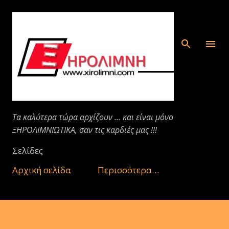
Μετάβαση στο κύριο περιεχόμενο
Τα καλύτερα τώρα αρχίζουν ... και είναι μόνο
ΞΗΡΟΛΙΜΝΙΩΤΙΚΑ, σαν τις καρδιές μας !!!
Σελίδες
Αρχική σελίδα
Περισσότερα…