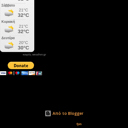
καιρός weather.gr
DONATE XIROLIMNI.COM
email ΕΠΙΚΟΙΝΩΝΙΑΣ - contact email
xirolimni2@yahoo.gr
Αρχείο
Από το Blogger
Εικόνες θέματος από
fpm