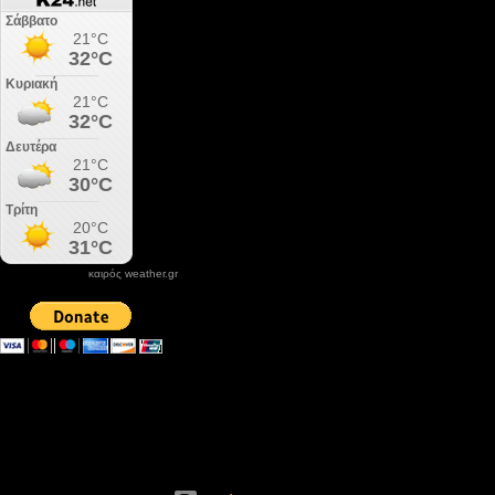
καιρός weather.gr
DONATE XIROLIMNI.COM
email ΕΠΙΚΟΙΝΩΝΙΑΣ - contact email
xirolimni2@yahoo.gr
Αρχείο