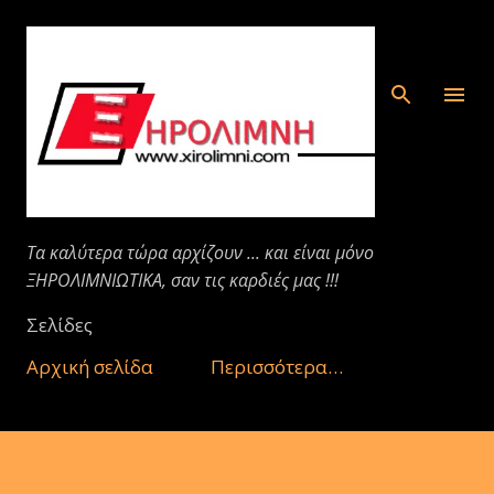
Μετάβαση στο κύριο περιεχόμενο
Τα καλύτερα τώρα αρχίζουν ... και είναι μόνο
ΞΗΡΟΛΙΜΝΙΩΤΙΚΑ, σαν τις καρδιές μας !!!
Σελίδες
Αρχική σελίδα
Περισσότερα…