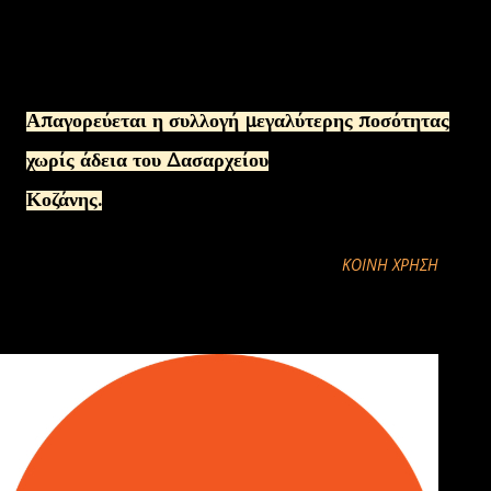
Η επιτρεπόμενη ποσότητα συλλογής των παραπάνω ειδών
ανέρχεται μέχρι του
ποσού του μισού (1/2) κιλού κατ΄ άτομο και ημέρα.
Απαγορεύεται η συλλογή μεγαλύτερης ποσότητας
χωρίς άδεια του Δασαρχείου
Κοζάνης.
ΚΟΙΝΉ ΧΡΉΣΗ