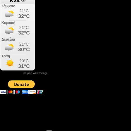
καιρός weather.gr
DONATE XIROLIMNI.COM
email ΕΠΙΚΟΙΝΩΝΙΑΣ - contact email
xirolimni2@yahoo.gr
Αρχείο