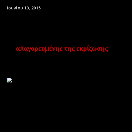
Ιουνίου 19, 2015
με κοπή
. Επιτρέπεται
η συλλογή
-
απαγορευμένης της εκρίζωσης
– ειδών
των
φυτών αχίλλεια, δυόσμος, θρούμπι, θυμάρι, μελισσόχορτο,
σιδερίτη ή
μέντα, ρίγανη,
τσάι του βουνού ή ελληνικό τσάι
, σκορπίδι,
σπαθόχορτο, στάχυς, τεύκριο,
σπληνόχορτο, φασκόμηλο, χελιδόνιο.
Επίσης επιτρέπεται η συλλογή ανθών τίλιου ή φιλύρας ή φλαμουριάς
και
σαμπούκου, απαγορευμένης της κλάδευσης των δένδρων.