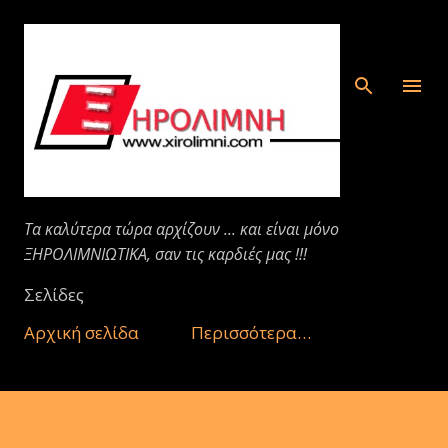
Μετάβαση στο κύριο περιεχόμενο
Τα καλύτερα τώρα αρχίζουν ... και είναι μόνο
ΞΗΡΟΛΙΜΝΙΩΤΙΚΑ, σαν τις καρδιές μας !!!
Σελίδες
Αρχική σελίδα
Περισσότερα…