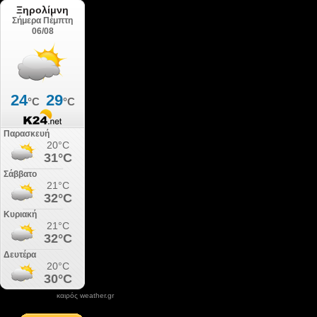
καιρός weather.gr
DONATE XIROLIMNI.COM