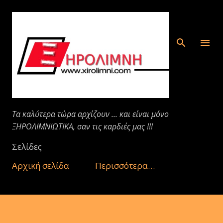
Μετάβαση στο κύριο περιεχόμενο
Τα καλύτερα τώρα αρχίζουν ... και είναι μόνο
ΞΗΡΟΛΙΜΝΙΩΤΙΚΑ, σαν τις καρδιές μας !!!
Σελίδες
Αρχική σελίδα
Περισσότερα…