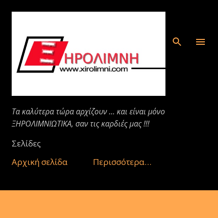
Μετάβαση στο κύριο περιεχόμενο
Τα καλύτερα τώρα αρχίζουν ... και είναι μόνο
ΞΗΡΟΛΙΜΝΙΩΤΙΚΑ, σαν τις καρδιές μας !!!
Σελίδες
Αρχική σελίδα
Περισσότερα…