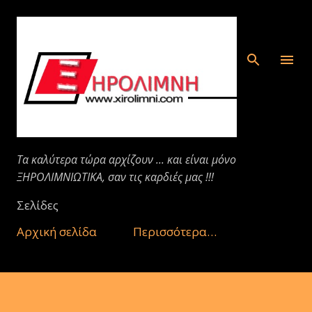
Μετάβαση στο κύριο περιεχόμενο
Τα καλύτερα τώρα αρχίζουν ... και είναι μόνο
ΞΗΡΟΛΙΜΝΙΩΤΙΚΑ, σαν τις καρδιές μας !!!
Σελίδες
Αρχική σελίδα
Περισσότερα…