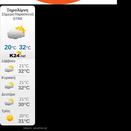
καιρός weather.gr