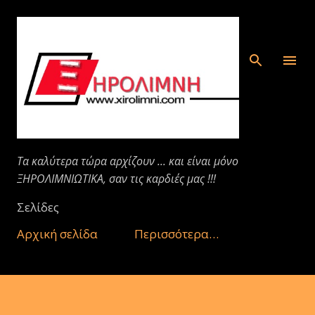
Μετάβαση στο κύριο περιεχόμενο
Τα καλύτερα τώρα αρχίζουν ... και είναι μόνο
ΞΗΡΟΛΙΜΝΙΩΤΙΚΑ, σαν τις καρδιές μας !!!
Σελίδες
Αρχική σελίδα
Περισσότερα…